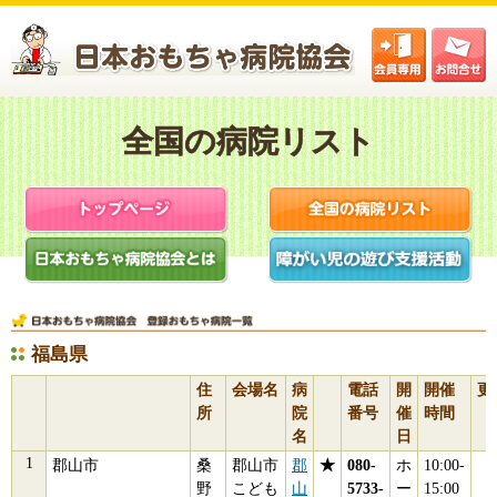
福島県
住
会場名
病
電話
開
開催
更
所
院
番号
催
時間
名
日
郡山市
桑
郡山市
郡
★
080-
ホ
10:00-
野
こども
山
5733-
ー
15:00