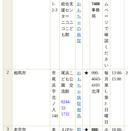
1-
総合支
お
7408
ム
2-3
援セン
も
事務
ペ
ター
ち
局
ー
ニコニ
ゃ
ジ
コこど
の
で
も館
病
確
院
認
く
だ
さ
い
相馬市
市
尾浜こ
お
★
090-
毎
13:00-
20
尾
ども公
も
4043-
月
15:00
浜
園 交
ち
4103
第
字
流館
ゃ
北澤
1,
北
病
第
0244-
ノ
院
3
32-
入
相
日
1732
140
馬
曜
日
本宮市
本
えぽか
郡
★
080-
ホ
10:00-