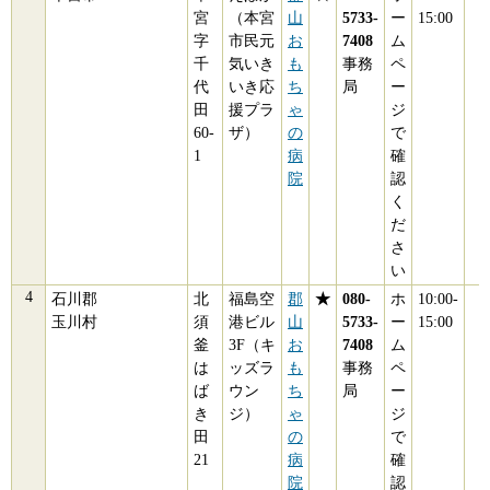
宮
（本宮
山
5733-
ー
15:00
字
市民元
お
7408
ム
千
気いき
も
事務
ペ
代
いき応
ち
局
ー
田
援プラ
ゃ
ジ
60-
ザ）
の
で
1
病
確
院
認
く
だ
さ
い
石川郡
北
福島空
郡
★
080-
ホ
10:00-
玉川村
須
港ビル
山
5733-
ー
15:00
釜
3F（キ
お
7408
ム
は
ッズラ
も
事務
ペ
ば
ウン
ち
局
ー
き
ジ）
ゃ
ジ
田
の
で
21
病
確
院
認