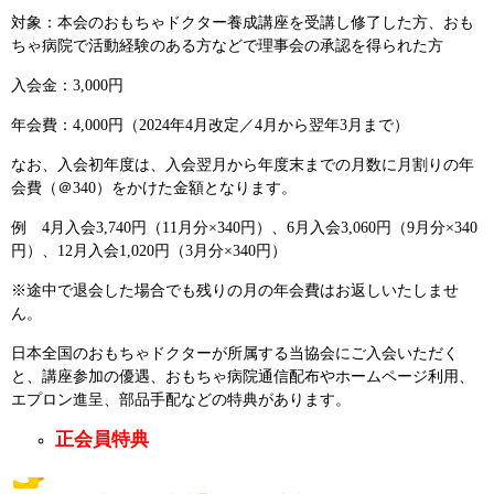
対象：本会のおもちゃドクター養成講座を受講し修了した方、おも
ちゃ病院で活動経験のある方などで理事会の承認を得られた方
入会金：3,000円
年会費：4,000円（2024年4月改定／4月から翌年3月まで）
なお、入会初年度は、入会翌月から年度末までの月数に月割りの年
会費（＠340）をかけた金額となります。
例 4月入会3,740円（11月分×340円）、6月入会3,060円（9月分×340
円）、12月入会1,020円（3月分×340円）
※途中で退会した場合でも残りの月の年会費はお返しいたしませ
ん。
日本全国のおもちゃドクターが所属する当協会にご入会いただく
と、講座参加の優遇、おもちゃ病院通信配布やホームページ利用、
エプロン進呈、部品手配などの特典があります。
正会員特典